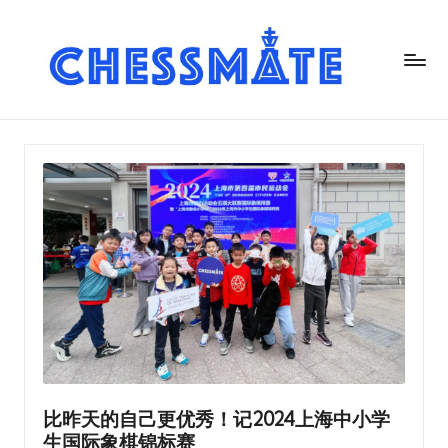
C
h
es
s
m
at
e
国
际
象
棋
比昨天的自己更优秀！记2024上海中小学
俱
生国际象棋锦标赛