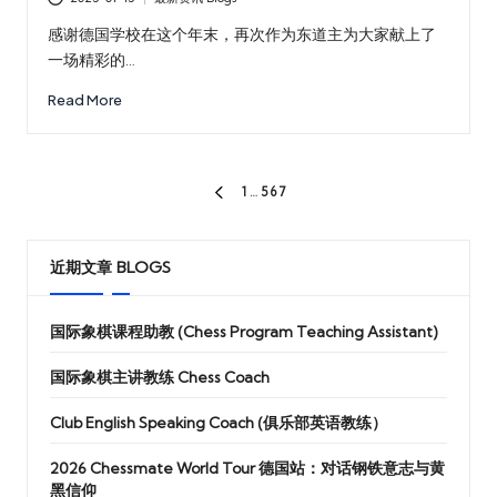
Posted
in
感谢德国学校在这个年末，再次作为东道主为大家献上了
一场精彩的…
Read More
文
1
…
5
6
7
PREVIOUS
章
PAGE
分
近期文章 BLOGS
页
国际象棋课程助教 (Chess Program Teaching Assistant)
国际象棋主讲教练 Chess Coach
Club English Speaking Coach (俱乐部英语教练）
2026 Chessmate World Tour 德国站：对话钢铁意志与黄
黑信仰