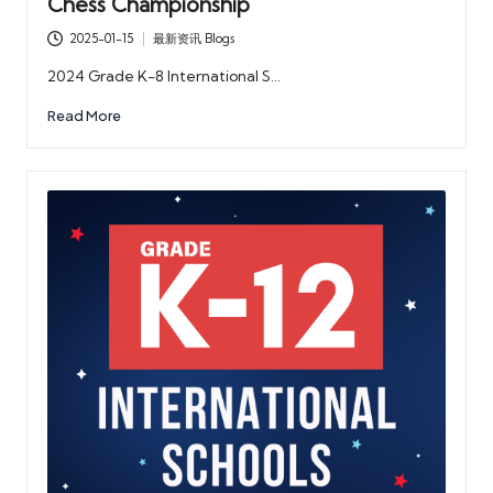
Chess Championship
2025-01-15
最新资讯 Blogs
Posted
in
2024 Grade K-8 International S…
Read More