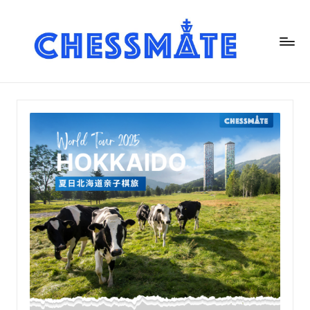
C
h
es
s
m
at
e
国
际
象
棋
俱