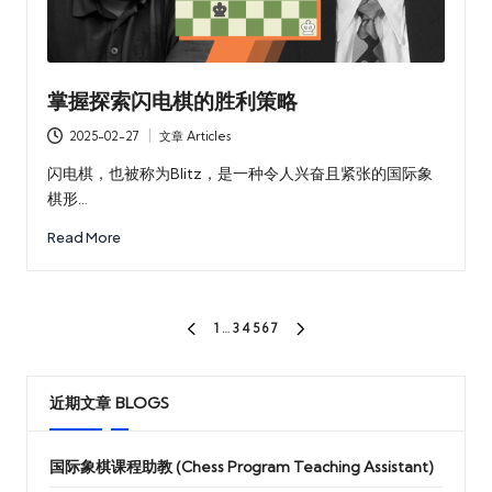
掌握探索闪电棋的胜利策略
2025-02-27
文章 Articles
Posted
in
闪电棋，也被称为Blitz，是一种令人兴奋且紧张的国际象
棋形…
Read More
文
1
…
3
4
5
6
7
PREVIOUS
NEXT
章
PAGE
PAGE
分
近期文章 BLOGS
页
国际象棋课程助教 (Chess Program Teaching Assistant)