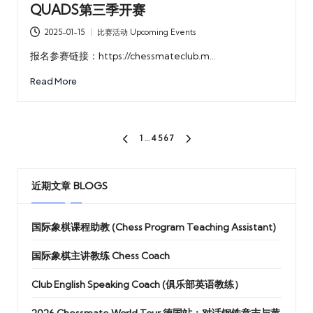
QUADS第三季开赛
2025-01-15
比赛活动 Upcoming Events
Posted
in
报名参赛链接：https://chessmateclub.m…
Read More
文
1
…
4
5
6
7
PREVIOUS
NEXT
章
PAGE
PAGE
分
近期文章 BLOGS
页
国际象棋课程助教 (Chess Program Teaching Assistant)
国际象棋主讲教练 Chess Coach
Club English Speaking Coach (俱乐部英语教练）
2026 Chessmate World Tour 德国站：对话钢铁意志与黄