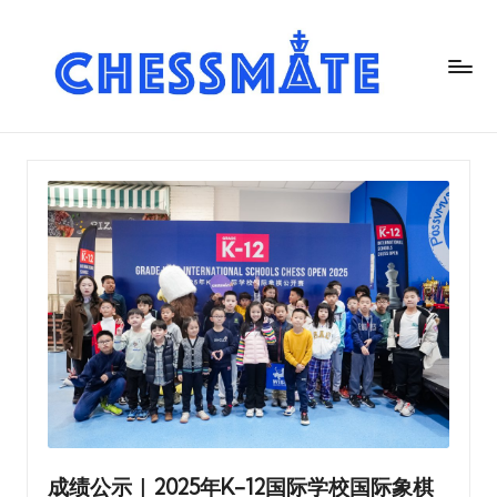
C
h
es
s
m
at
e
国
际
象
棋
俱
成绩公示｜2025年K-12国际学校国际象棋