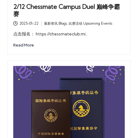
2/12 Chessmate Campus Duel 巅峰争霸
赛
2025-01-22
最新资讯 Blogs
,
比赛活动 Upcoming Events
Posted
in
点击报名： https://chessmateclub.mi…
Read More