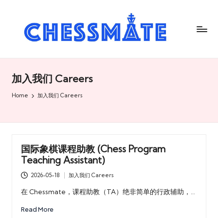
C
h
es
s
加入我们 Careers
m
Home
加入我们 Careers
at
e
国
国际象棋课程助教 (Chess Program
际
Teaching Assistant)
象
2026-05-18
加入我们 Careers
Posted
棋
in
在 Chessmate，课程助教（TA）绝非简单的行政辅助，…
俱
Read More