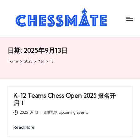
C
h
es
s
日期:
2025年9月13日
m
Home
2025
9 月
13
at
e
国
K-12 Teams Chess Open 2025 报名开
际
启！
象
2025-09-13
比赛活动 Upcoming Events
Posted
棋
in
Read More
俱