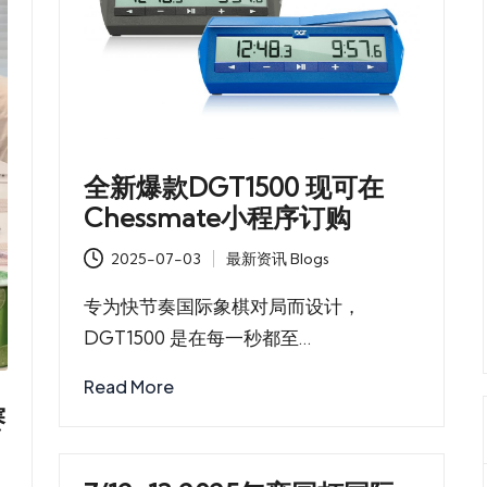
全新爆款DGT1500 现可在
Chessmate小程序订购
2025-07-03
最新资讯 Blogs
Posted
in
专为快节奏国际象棋对局而设计，
DGT1500 是在每一秒都至…
Read More
赛