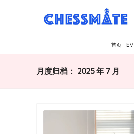
C
h
es
首页
EV
s
m
月度归档：
2025 年 7 月
at
e
国
际
象