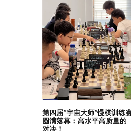
棋
俱
乐
部
第四届”宇宙大师”慢棋训练
圆满落幕：高水平高质量的
对决！