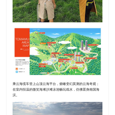
乘云海缆车登上山顶云海平台，俯瞰变幻莫测的云海奇观；
在室内恒温的微笑海滩沙滩泳池畅玩戏水，仿佛置身南国海
滨。