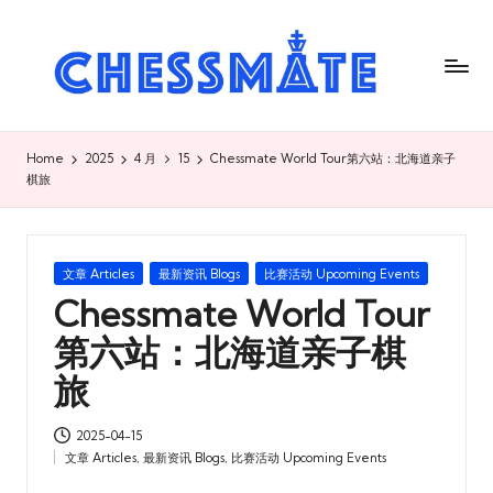
C
h
es
s
Home
2025
4 月
15
Chessmate World Tour第六站：北海道亲子
棋旅
m
at
e
Posted
文章 Articles
最新资讯 Blogs
比赛活动 Upcoming Events
in
Chessmate World Tour
国
第六站：北海道亲子棋
际
旅
象
棋
2025-04-15
俱
文章 Articles
,
最新资讯 Blogs
,
比赛活动 Upcoming Events
Posted
in