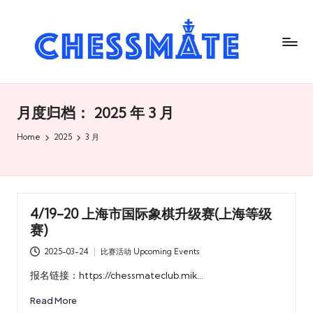
C
h
es
s
月度归档：
2025 年 3 月
m
Home
2025
3 月
at
e
国
4/19-20 上海市国际象棋升级赛(上海等级
际
赛)
象
2025-03-24
比赛活动 Upcoming Events
Posted
棋
in
报名链接：https://chessmateclub.mik…
俱
Read More