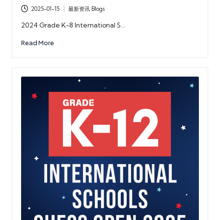
2025-01-15
最新资讯 Blogs
Posted
in
2024 Grade K-8 International S…
Read More