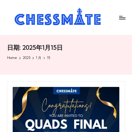
C
h
es
s
日期:
2025年1月15日
m
Home
2025
1 月
15
at
e
国
际
象
棋
俱