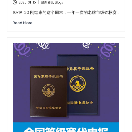
2025-01-15
最新资讯 Blogs
Posted
in
10/19-20 刚结束的这个周末，一年一度的老牌市级锦标赛…
Read More